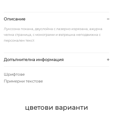
Описание
Луксозна покана, двуслойна с лазерно изрязана, ажурна
челна страница, с монограми и вътрешна неподвижна с
персонален текст.
Допълнителна информация
Шрифтове
Примерни текстове
цветови варианти