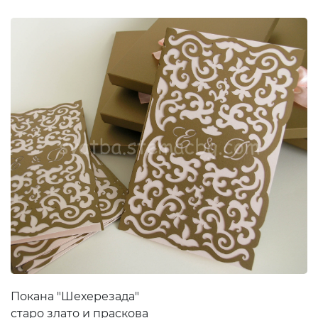
Покана "Шехерезада"
старо злато и праскова