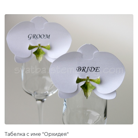
Табелка с име "Орхидея"